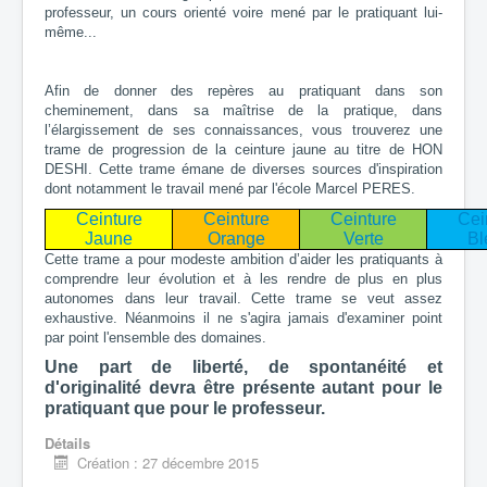
professeur, un cours orienté voire mené par le pratiquant lui-
même...
Afin de donner des repères au pratiquant dans son
cheminement, dans sa maîtrise de la pratique, dans
l’élargissement de ses connaissances, vous trouverez une
trame de progression de la ceinture jaune au titre de HON
DESHI. Cette trame émane de diverses sources d'inspiration
dont notamment le travail mené par l'école Marcel PERES.
Ceinture
Ceinture
Ceinture
Cei
Jaune
Orange
Verte
Bl
Cette trame a pour modeste ambition d’aider les pratiquants à
comprendre leur évolution et à les rendre de plus en plus
autonomes dans leur travail. Cette trame se veut assez
exhaustive. Néanmoins il ne s'agira jamais d'examiner point
par point l'ensemble des domaines.
Une part de liberté, de spontanéité et
d'originalité devra être présente autant pour le
pratiquant que pour le professeur.
Détails
Création : 27 décembre 2015