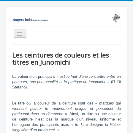
Basculer
la
navigation
Accueil
Les ceintures de couleurs et les
Junomichi
titres en Junomichi
Notre école
La valeur d’un pratiquant
« est le fruit d’une rencontre entre un
Evènements
parcours, une personnalité et la pratique du junomichi. »
(R. Di
Stefano).
Médiathèque
Nous contacter
Le titre ou la couleur de la ceinture sont des
« marques qui
Enseignement
viennent pointer le mouvement unique et personnel du
pratiquant dans sa démarche »
. Ainsi, un titre ou une couleur
Technique
de ceinture n’est pas la marque d’un niveau uniforme et
homogène des pratiquants mais
« le Titre désigne la Valeur
singulière d’un pratiquant. »