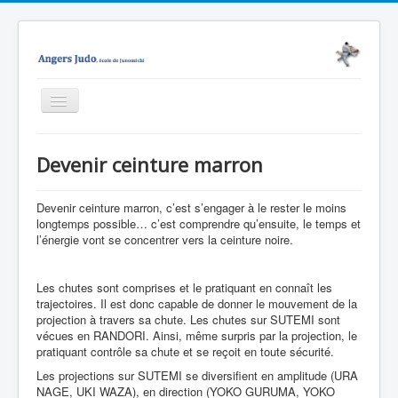
Basculer
la
navigation
Accueil
Devenir ceinture marron
Junomichi
Notre école
Devenir ceinture marron, c’est s’engager à le rester le moins
longtemps possible… c’est comprendre qu’ensuite, le temps et
Evènements
l’énergie vont se concentrer vers la ceinture noire.
Médiathèque
Les chutes sont comprises et le pratiquant en connaît les
Nous contacter
trajectoires. Il est donc capable de donner le mouvement de la
projection à travers sa chute. Les chutes sur SUTEMI sont
Enseignement
vécues en RANDORI. Ainsi, même surpris par la projection, le
pratiquant contrôle sa chute et se reçoit en toute sécurité.
Technique
Les projections sur SUTEMI se diversifient en amplitude (URA
NAGE, UKI WAZA), en direction (YOKO GURUMA, YOKO