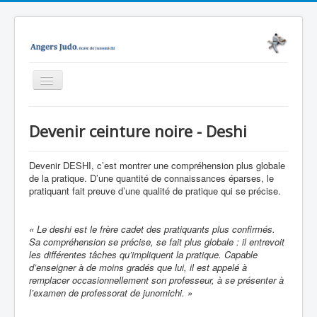
Basculer
la
navigation
Accueil
Devenir ceinture noire - Deshi
Junomichi
Notre école
Devenir DESHI, c’est montrer une compréhension plus globale
de la pratique. D’une quantité de connaissances éparses, le
Evènements
pratiquant fait preuve d’une qualité de pratique qui se précise.
Médiathèque
« Le deshi est le frère cadet des pratiquants plus confirmés.
Nous contacter
Sa compréhension se précise, se fait plus globale : il entrevoit
les différentes tâches qu’impliquent la pratique. Capable
Enseignement
d’enseigner à de moins gradés que lui, il est appelé à
remplacer occasionnellement son professeur, à se présenter à
Technique
l’examen de professorat de junomichi. »