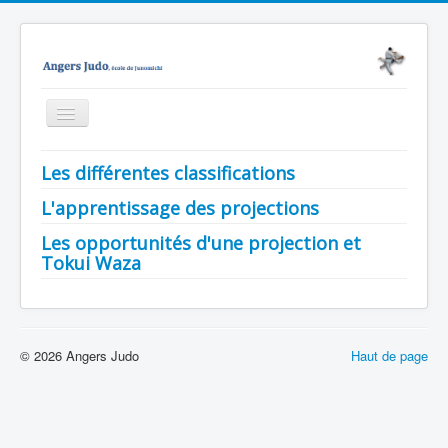
Basculer
la
navigation
Accueil
Les différentes classifications
Junomichi
L'apprentissage des projections
Notre école
Les opportunités d'une projection et
Tokui Waza
Evènements
Médiathèque
Nous contacter
© 2026 Angers Judo
Haut de page
Enseignement
Technique
Vous êtes ici :
Accueil
Technique
Nage Waza