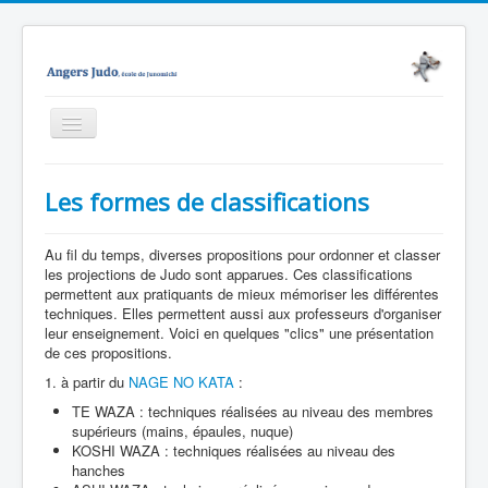
Basculer
la
navigation
Accueil
Les formes de classifications
Junomichi
Notre école
Au fil du temps, diverses propositions pour ordonner et classer
les projections de Judo sont apparues. Ces classifications
Evènements
permettent aux pratiquants de mieux mémoriser les différentes
techniques. Elles permettent aussi aux professeurs d'organiser
Médiathèque
leur enseignement. Voici en quelques "clics" une présentation
de ces propositions.
Nous contacter
1. à partir du
NAGE NO KATA
:
Enseignement
TE WAZA : techniques réalisées au niveau des membres
supérieurs (mains, épaules, nuque)
Technique
KOSHI WAZA : techniques réalisées au niveau des
hanches
Vous êtes ici :
Accueil
Technique