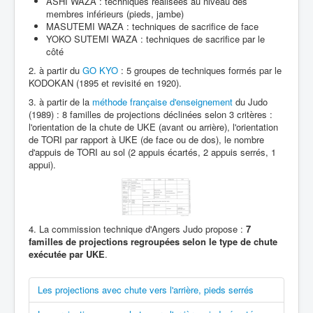
ASHI WAZA : techniques réalisées au niveau des
Nage Waza
Les différentes classifications
membres inférieurs (pieds, jambe)
MASUTEMI WAZA : techniques de sacrifice de face
YOKO SUTEMI WAZA : techniques de sacrifice par le
côté
2. à partir du
GO KYO
: 5 groupes de techniques formés par le
KODOKAN (1895 et revisité en 1920).
3. à partir de la
méthode française d'enseignement
du Judo
(1989) : 8 familles de projections déclinées selon 3 critères :
l'orientation de la chute de UKE (avant ou arrière), l'orientation
de TORI par rapport à UKE (de face ou de dos), le nombre
d'appuis de TORI au sol (2 appuis écartés, 2 appuis serrés, 1
appui).
4. La commission technique d'Angers Judo propose :
7
familles de projections regroupées selon le type de chute
exécutée par UKE
.
Les projections avec chute vers l'arrière, pieds serrés